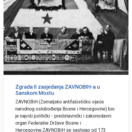
Zgrada II zasjedanja ZAVNOBIH-a u
Sanskom Mostu
ZAVNOBiH (Zemaljsko antifašističko vijeće
narodnog oslobođenja Bosne i Hercegovine) bio
je najviši politički - predstavnički i zakonodavni
organ Federalne Države Bosne i
Hercegovine.ZAVNOBiH se sastojao od 173