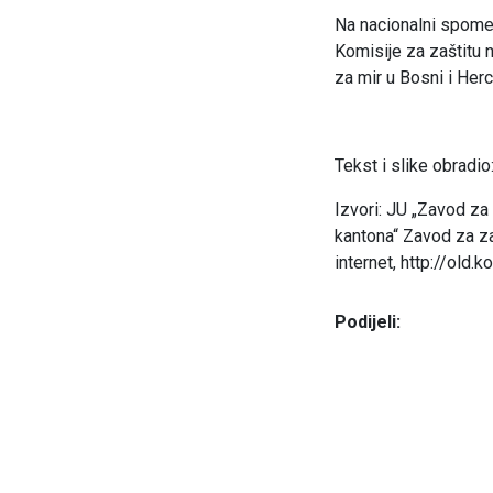
Na nacionalni spomen
Komisije za zaštitu
za mir u Bosni i Herc
Tekst i slike obradio
Izvori: JU „Zavod za
kantona“ Zavod za za
internet, http://old.k
Podijeli: