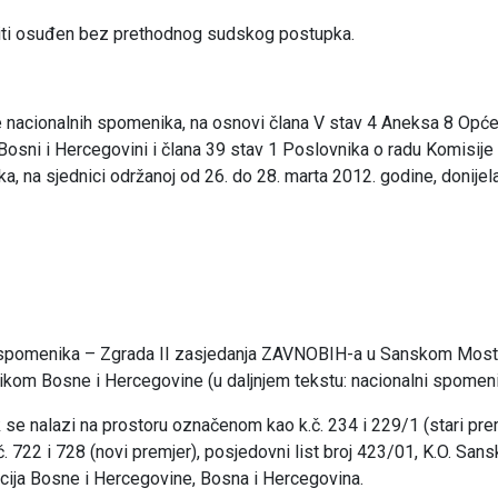
iti osuđen bez prethodnog sudskog postupka.
e nacionalnih spomenika, na osnovi člana V stav 4 Aneksa 8 Opć
osni i Hercegovini i člana 39 stav 1 Poslovnika o radu Komisije
a, na sjednici održanoj od 26. do 28. marta 2012. godine, donijela
 spomenika – Zgrada II zasjedanja ZAVNOBIH-a u Sanskom Most
kom Bosne i Hercegovine (u daljnjem tekstu: nacionalni spomeni
se nalazi na prostoru označenom kao k.č. 234 i 229/1 (stari prem
. 722 i 728 (novi premjer), posjedovni list broj 423/01, K.O. San
cija Bosne i Hercegovine, Bosna i Hercegovina.