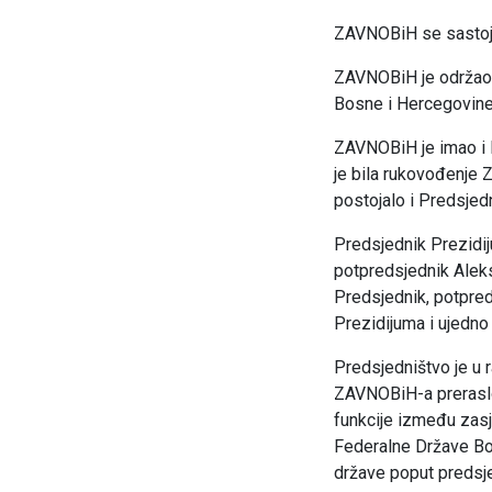
ZAVNOBiH se sastoja
ZAVNOBiH je održao 
Bosne i Hercegovine
ZAVNOBiH je imao i 
je bila rukovođenje 
postojalo i Predsjedn
Predsjednik Prezidij
potpredsjednik Aleks
Predsjednik, potpred
Prezidijuma i ujedn
Predsjedništvo je u 
ZAVNOBiH-a preraslo
funkcije između zasj
Federalne Države Bos
države poput predsje