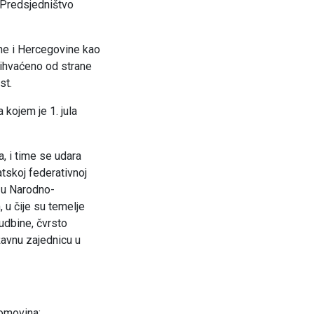
 Predsjedništvo
ne i Hercegovine kao
prihvaćeno od strane
st.
kojem je 1. jula
, i time se udara
tskoj federativnoj
i u Narodno-
 u čije su temelje
sudbine, čvrsto
žavnu zajednicu u
domovina;