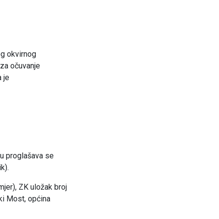
eg okvirnog
 za očuvanje
 je
u proglašava se
k).
jer), ZK uložak broj
ski Most, općina