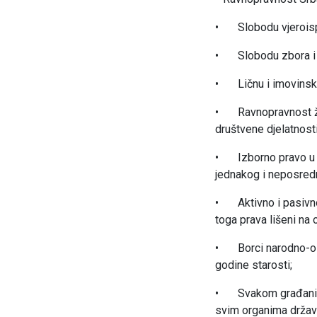
•
Slobodu vjeroisp
•
Slobodu zbora i
•
Ličnu i imovinsk
•
Ravnopravnost ž
društvene djelatnosti
•
Izborno pravo u 
jednakog i neposred
•
Aktivno i pasivn
toga prava lišeni na
•
Borci narodno-o
godine starosti;
•
Svakom građaninu
svim organima državn