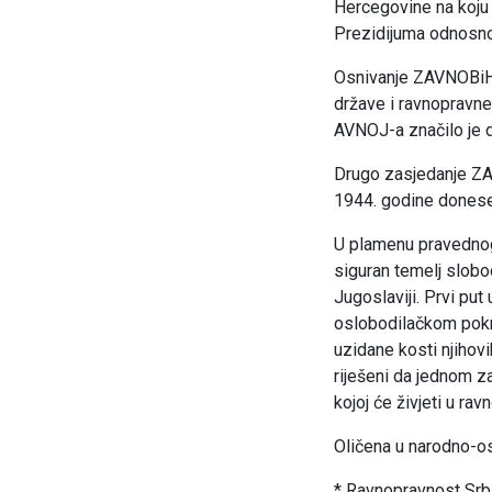
Hercegovine na koju 
Prezidijuma odnosn
Osnivanje ZAVNOBiH-
države i ravnopravne
AVNOJ-a značilo je 
Drugo zasjedanje ZAV
1944. godine donesen
U plamenu pravednog 
siguran temelj slobo
Jugoslaviji. Prvi put
oslobodilačkom pokret
uzidane kosti njihovi
riješeni da jednom z
kojoj će živjeti u rav
Oličena u narodno-o
* Ravnopravnost Srba