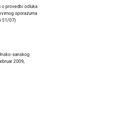
m o provedbi odluka
okvirnog sporazuma
i 51/07).
i Unsko-sanskog
februar 2009,