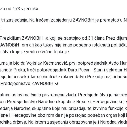
o od 173 vijećnika.
tri zasjedanja. Na trećem zasjedanju ZAVNOBiH je prerastao u 
.
Prezidijum ZAVNOBiH -a koji se sastojao od 31 člana Prezidijum
ZAVNOBiH -om ali kao takav nije imao posebno istaknutu političk
ištvo koje je vršilo izvršne funkcije.
uma je bio dr. Vojislav Kecmanović, prvi potpredsjednik Avdo Hu
andar Preka, treći potpredsjednik Đuro Pucar - Stari i sekretar H
sjednici i sekretar su činili uže rukovodstvo Prezidijuma, odno
o Predsjedništvo ZAVNOBIH -a.
ratnim uslovima činilo privremenu vladu. Predsjedništvo je na tr
 u Predsjedništvo Narodne skupštine Bosne i Hercegovine koje
edanja Narodne skupštine koje mu pripadaju te izvršne funkcije k
ne i Hercegovine obzirom da nije postojao poseban organ koji b
dnika države. Na istom zasjedanju obrazovana je i Narodna vlad