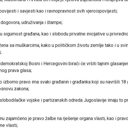
ovijesti i savjesti kao i ravnopravnost svih vjeroispovijesti;
 dogovora, udruživanja i štampe;
u sigurnost građana, kao i slobodu privatne inicijative u privredn
ena sa muškarcima, kako u političkom životu zemlje tako i u sv
;
demokratskoj Bosni i Hercegovini birači će vršiti tajnim glasanj
nog prava glasa;
o izborno pravo ima svaki građanin i građanka koji su navršili 18 
 osnovu zakona;
slobodilačke vojske i partizanskih odreda Jugoslavije imaju to p
 zajamčeno je pravo žalbe na rješenje organa vlasti, kao i pravo
e vlasti;