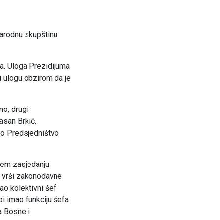
Narodnu skupštinu
a. Uloga Prezidijuma
u ulogu obzirom da je
mo, drugi
asan Brkić.
sno Predsjedništvo
ećem zasjedanju
 vrši zakonodavne
ao kolektivni šef
i imao funkciju šefa
a Bosne i