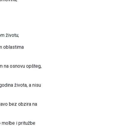
om životu;
im oblastima
em na osnovu opšteg,
godina života, a nisu
ravo bez obzira na
 molbe i pritužbe