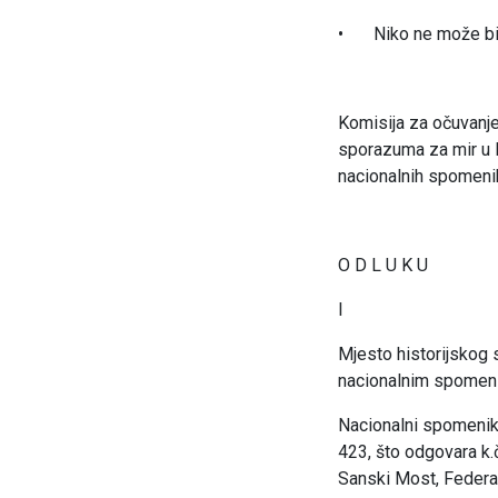
•
Niko ne može b
Komisija za očuvanj
sporazuma za mir u B
nacionalnih spomenik
O D L U K U
I
Mjesto historijskog
nacionalnim spomeni
Nacionalni spomenik 
423, što odgovara k.č
Sanski Most, Federa