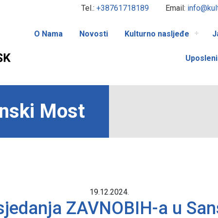
Tel.:
+38761718189
Email:
info@kul
O Nama
Novosti
Kulturno nasljeđe
J
Uposleni
nski Most
19.12.2024.
asjedanja ZAVNOBIH-a u S