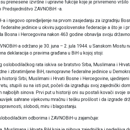
su prenesene izvršne i upravne fukcije koje je privremeno vršilo
o Predsjedništvo ZAVNOBiH -a.
a i njegovo opredjeljenje na prvom zasjedanju za izgradnju Bos
 federalne jedinice u okviru jugoslovenske federacije a što je i 
da Bosna i Hercegovina nakon 463 godine obnavlja svoju državno
NOBiH-a održano je 30. juna – 2. jula 1944. u Sanskom Mostu na 
a deklaracija o pravima građana u BiH u kojoj stoji:
oslobodilačkog rata iskiva se bratstvo Srba, Muslimana i Hrvata
dne i zbratimljene BiH, ravnopravne federalne jedinice u Demokra
 u historiji Srbi, Muslimani i Hrvati Bosne i Hercegovine, ujedinjen
u, stupili su na isti put, počeli da izgrađuju svoj zajednički dom,
h najboljih sinova. Prvi put u historiji oni su postali kovači svoje 
auvijek sahrane vijekovnu mračnu i tešku prošlost i da izgrade dr
nopravnosti, slobodi, miru i blagostanju.
slobodilačkim odborima i ZAVNOBiH-u zajamčuje:
, Muslimana i Hrvata BiH koja je njihova zajednička i nedjeljiva 