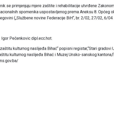
ik se primjenjuju mjere zaštite i rehabilitacije utvrđene Zakono
 nacionalnih spomenika uspostavljenog prema Aneksu 8. Općeg 
egovini („Službene novine Federacije BiH“, br. 2/02, 27/02, 6/04 
: Igor Pečenkovic dipl.ecc.hot.
 zaštitu kulturnog naslijeđa Bihać“ popisni registar,“Stari gradov
štitu kulturnog naslijeđa Bihać i Muzej Unsko-sanskog kantona,
ons.gov.ba/